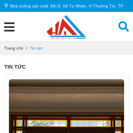
Nhà xưởng sản xuất: Đội 8, Xã Tự Nhiên, H.Thường Tín, TP.
Hà Nội
Trang chủ
/
Tin tức
TIN TỨC