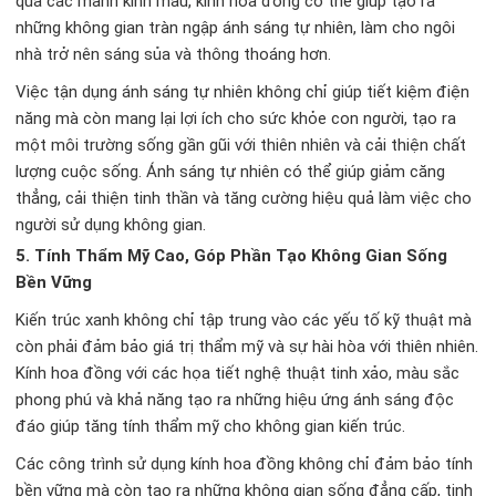
qua các mảnh kính màu, kính hoa đồng có thể giúp tạo ra
những không gian tràn ngập ánh sáng tự nhiên, làm cho ngôi
nhà trở nên sáng sủa và thông thoáng hơn.
Việc tận dụng ánh sáng tự nhiên không chỉ giúp tiết kiệm điện
năng mà còn mang lại lợi ích cho sức khỏe con người, tạo ra
một môi trường sống gần gũi với thiên nhiên và cải thiện chất
lượng cuộc sống. Ánh sáng tự nhiên có thể giúp giảm căng
thẳng, cải thiện tinh thần và tăng cường hiệu quả làm việc cho
người sử dụng không gian.
5.
Tính Thẩm Mỹ Cao, Góp Phần Tạo Không Gian Sống
Bền Vững
Kiến trúc xanh không chỉ tập trung vào các yếu tố kỹ thuật mà
còn phải đảm bảo giá trị thẩm mỹ và sự hài hòa với thiên nhiên.
Kính hoa đồng với các họa tiết nghệ thuật tinh xảo, màu sắc
phong phú và khả năng tạo ra những hiệu ứng ánh sáng độc
đáo giúp tăng tính thẩm mỹ cho không gian kiến trúc.
Các công trình sử dụng kính hoa đồng không chỉ đảm bảo tính
bền vững mà còn tạo ra những không gian sống đẳng cấp, tinh