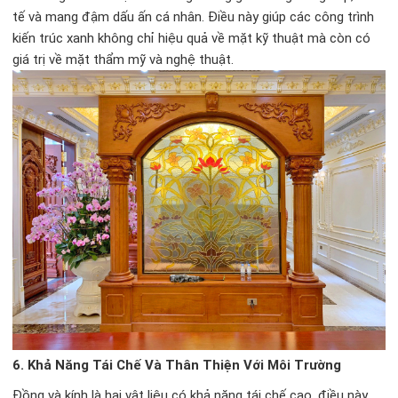
tế và mang đậm dấu ấn cá nhân. Điều này giúp các công trình
kiến trúc xanh không chỉ hiệu quả về mặt kỹ thuật mà còn có
giá trị về mặt thẩm mỹ và nghệ thuật.
6.
Khả Năng Tái Chế Và Thân Thiện Với Môi Trường
Đồng và kính là hai vật liệu có khả năng tái chế cao, điều này