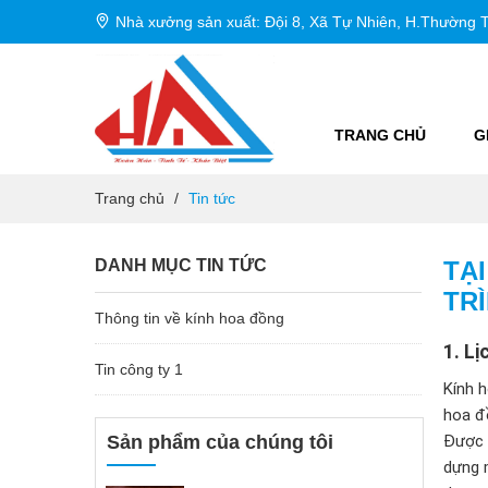
Nhà xưởng sản xuất: Đội 8, Xã Tự Nhiên, H.Thường T
TRANG CHỦ
G
Trang chủ
/
Tin tức
DANH MỤC TIN TỨC
TẠ
TR
Thông tin về kính hoa đồng
1.
Lị
Tin công ty 1
Kính h
hoa đ
Sản phẩm của chúng tôi
Được t
dựng m