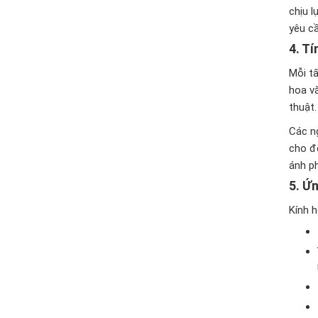
chịu l
yêu c
4.
Tí
Mỗi t
hoa v
thuật.
Các n
cho đế
ánh p
5.
Ứn
Kính 