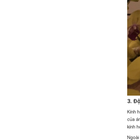
3.
Độ
Kính h
của án
kính 
Ngoài 