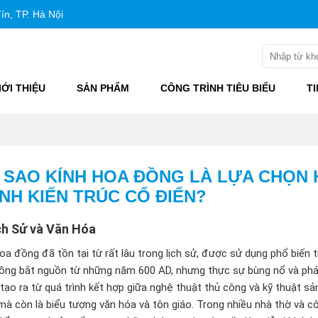
ín, TP. Hà Nội
IỚI THIỆU
SẢN PHẨM
CÔNG TRÌNH TIÊU BIỂU
T
I SAO KÍNH HOA ĐỒNG LÀ LỰA CHỌN
ÌNH KIẾN TRÚC CỔ ĐIỂN?
ch Sử và Văn Hóa
oa đồng đã tồn tại từ rất lâu trong lịch sử, được sử dụng phổ biến 
ồng bắt nguồn từ những năm 600 AD, nhưng thực sự bùng nổ và phát
ạo ra từ quá trình kết hợp giữa nghệ thuật thủ công và kỹ thuật sản 
à còn là biểu tượng văn hóa và tôn giáo. Trong nhiều nhà thờ và cô