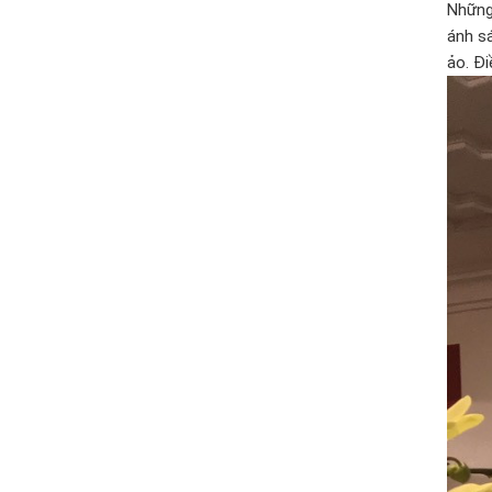
Những
ánh s
ảo. Đ