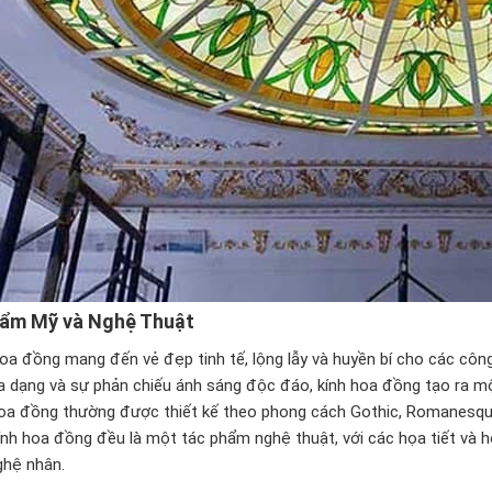
ẩm Mỹ và Nghệ Thuật
oa đồng mang đến vẻ đẹp tinh tế, lộng lẫy và huyền bí cho các công
a dạng và sự phản chiếu ánh sáng độc đáo, kính hoa đồng tạo ra m
hoa đồng thường được thiết kế theo phong cách Gothic, Romanesque,
ính hoa đồng đều là một tác phẩm nghệ thuật, với các họa tiết và h
ghệ nhân.