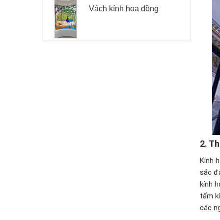
Vách kính hoa đồng
2.
Th
Kính h
sắc đ
kính 
tấm k
các n