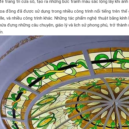
ể trang trí cửa sổ, tạo ra những bức tranh màu sắc lộng lẫy khi ánh
oa đồng đã được sử dụng trong nhiều công trình nổi tiếng trên thế 
lle, và nhiều công trình khác. Những tác phẩm nghệ thuật bằng kín
hứa đựng những câu chuyện, giáo lý và lịch sử phong phú, trở thành
n.