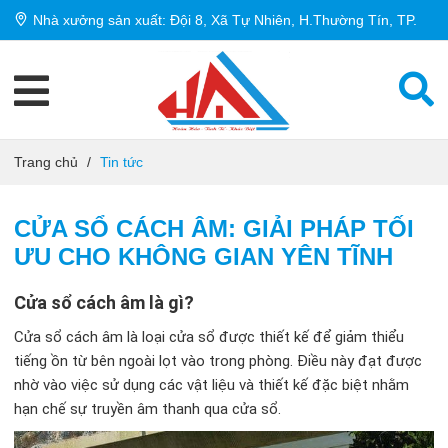
Nhà xưởng sản xuất: Đội 8, Xã Tự Nhiên, H.Thường Tín, TP.
Hà Nội
Trang chủ
/
Tin tức
CỬA SỔ CÁCH ÂM: GIẢI PHÁP TỐI
ƯU CHO KHÔNG GIAN YÊN TĨNH
Cửa sổ cách âm là gì?
Cửa sổ cách âm là loại cửa sổ được thiết kế để giảm thiểu
tiếng ồn từ bên ngoài lọt vào trong phòng. Điều này đạt được
nhờ vào việc sử dụng các vật liệu và thiết kế đặc biệt nhằm
hạn chế sự truyền âm thanh qua cửa sổ.